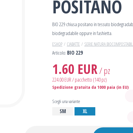
POSITANO
BIO 229 chiusa positano in tessuto biodegradab
biodegradabile oppure in fashietta.
ESHOP
CIABATTE
SERIE NATURA BIOCOMPOSTABIL
Articolo:
BIO 229
1.60 EUR
/ pz
224.00 EUR / pacchetto (140 pz)
Spedizione gratuita da 1000 paia (in EU)
Scegli una variante
SM
XL