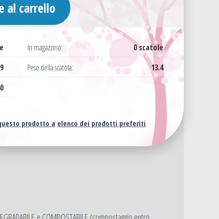
 al carrello
e
In magazzino:
0 scatole
9
Peso della scatola:
13.4
0
questo prodotto a
elenco dei prodotti preferiti
e BIODEGRADABILE e COMPOSTABILE (compostaggio entro