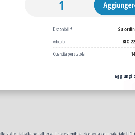
Aggiungere
Disponibilità:
Su ordin
Articolo:
BIO 22
Quantità per scatola:
14
aggiungi 
i dalle solite ciabatte per albergo .Ecosostenibile, ricoperta con material