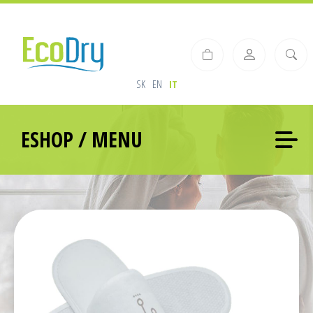
SK
EN
IT
ESHOP / MENU