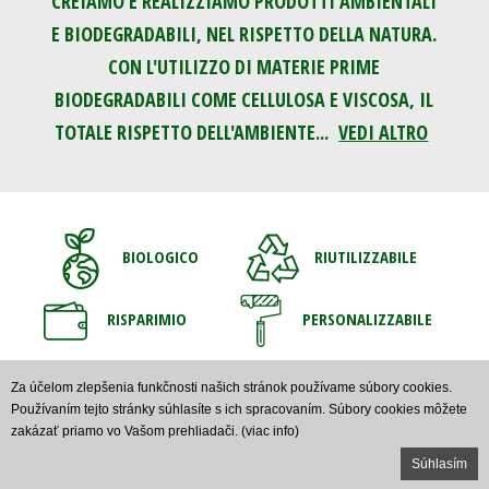
CREIAMO E REALIZZIAMO PRODOTTI AMBIENTALI
E BIODEGRADABILI, NEL RISPETTO DELLA NATURA.
CON L'UTILIZZO DI MATERIE PRIME
BIODEGRADABILI COME CELLULOSA E VISCOSA, IL
TOTALE RISPETTO DELL'AMBIENTE...
VEDI ALTRO
BIOLOGICO
RIUTILIZZABILE
RISPARIMIO
PERSONALIZZABILE
Za účelom zlepšenia funkčnosti našich stránok používame súbory cookies.
Používaním tejto stránky súhlasíte s ich spracovaním. Súbory cookies môžete
zakázať priamo vo Vašom prehliadači.
(viac info)
Created by
IT PROFI Servis s.r.o.
| Copyright © 2021
www.ecodry-planet.com
Súhlasím